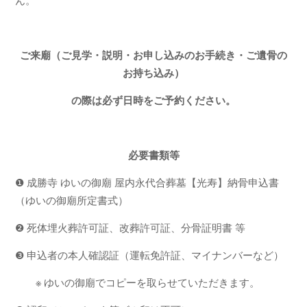
ご来廟（ご見学・説明・お申し込みのお手続き・ご遺骨の
お持ち込み）
の際は
必ず日時をご予約ください。
必要書類等
❶ 成勝寺 ゆいの御廟 屋内永代合葬墓【光寿】納骨申込書
（ゆいの御廟所定書式）
❷ 死体埋火葬許可証、改葬許可証、分骨証明書 等
❸ 申込者の本人確認証（運転免許証、マイナンバーなど）
※ ゆいの御廟でコピーを取らせていただきます。